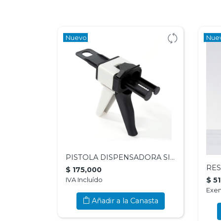
Nuevo
Nue
PISTOLA DISPENSADORA SILICONA - DOCHEM
RES
$ 175,000
$ 5
IVA Incluído
Exen
Añadir a la Canasta