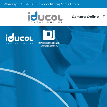
Whatsapp 311 349 1061
iducolstore@gmail.com
Cartera Online
Pr
¡Bienvenidos!
Iniciar
Sesión
Registrarse
Previous
Menú
de
Productos
Cartera
Online