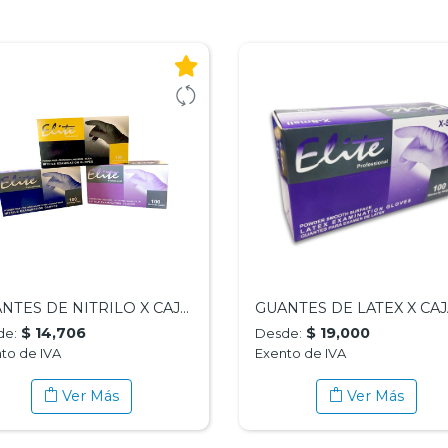
GUANTES DE NITRILO X CAJA XS S M-ELITE
$ 14,706
$ 19,000
de:
Desde:
to de IVA
Exento de IVA
Ver Más
Ver Más