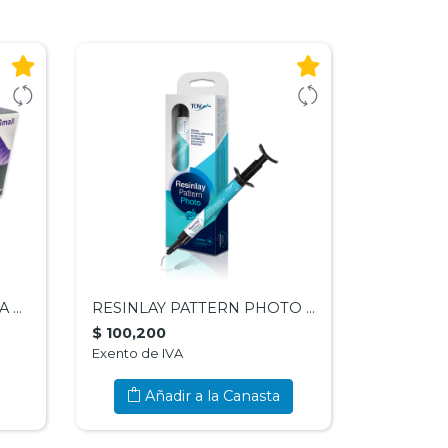
GUANTES DE LATEX X CAJA XS,S, M, L -ELITE
RESINLAY PATTERN PHOTO GEL X 3G - TDV
$ 100,200
Exento de IVA
Añadir a la Canasta