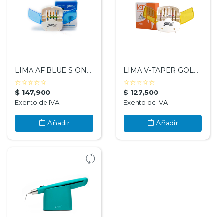
LIMA AF BLUE S ONE SURTIDA - FANTA DENTAL
LIMA V-TAPER GOLD SURTIDA - FANTA DENTAL
( )
( )
( )
( )
( )
( )
( )
( )
( )
( )
☆
☆
☆
☆
☆
☆
☆
☆
☆
☆
$ 147,900
$ 127,500
Exento de IVA
Exento de IVA
Añadir
Añadir