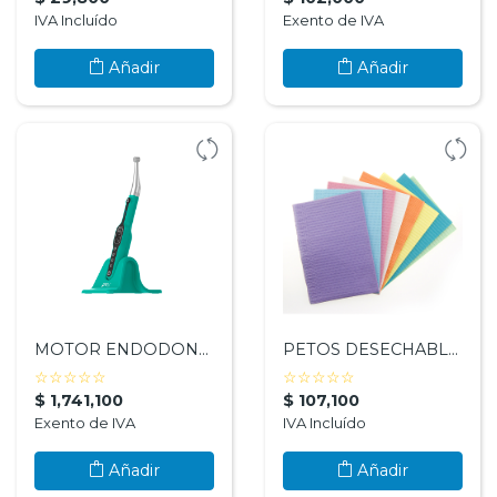
IVA Incluído
Exento de IVA
Blog
Añadir
Añadir
Eventos
Nosotros
Contáctenos
MOTOR ENDODONTICO IROOT PRO - FANTA DENTAL
PETOS DESECHABLES X CAJA -DENTAL BIB
( )
( )
( )
( )
( )
( )
( )
( )
( )
( )
☆
☆
☆
☆
☆
☆
☆
☆
☆
☆
$ 1,741,100
$ 107,100
Exento de IVA
IVA Incluído
Añadir
Añadir