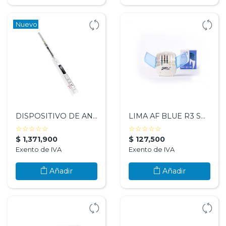
Nuevo
DISPOSITIVO DE ANESTESIA DENTAL STAR PEN - WOODPECKER
LIMA AF BLUE R3 SURTIDA - FANTA DENTAL
( )
( )
( )
( )
( )
( )
( )
( )
( )
( )
☆
☆
☆
☆
☆
☆
☆
☆
☆
☆
$ 1,371,900
$ 127,500
Exento de IVA
Exento de IVA
Añadir
Añadir