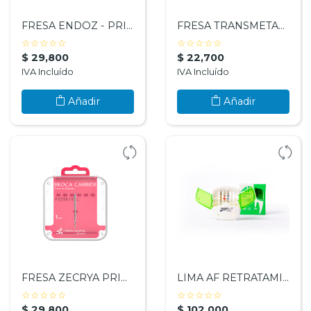
FRESA ENDOZ - PRIMA DENTAL BY ANGELUS
FRESA TRANSMETALICA PRIMA DENTAL BY ANGELUS
( )
( )
( )
( )
( )
( )
( )
( )
( )
( )
☆
☆
☆
☆
☆
☆
☆
☆
☆
☆
INSTRUMENTAL
$ 29,800
$ 22,700
IVA Incluído
IVA Incluído
ORTODONCIA
Añadir
Añadir
INSUMOS
%
Ofertas
Otras
Opciones
FRESA ZECRYA PRIMA DENTAL BY ANGELUS
LIMA AF RETRATAMIENTO SURTIDA - FANTA DENTAL
Cartera
( )
( )
( )
( )
( )
( )
( )
( )
( )
( )
☆
☆
☆
☆
☆
☆
☆
☆
☆
☆
Online
$ 29,800
$ 102,000