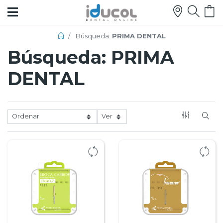
Búsqueda:
PRIMA DENTAL
Búsqueda:
PRIMA
¡Bienvenidos!
DENTAL
Iniciar
Sesión
Registrarse
Menú
de
Productos
EQUIPOS
ODONTOLOGICOS