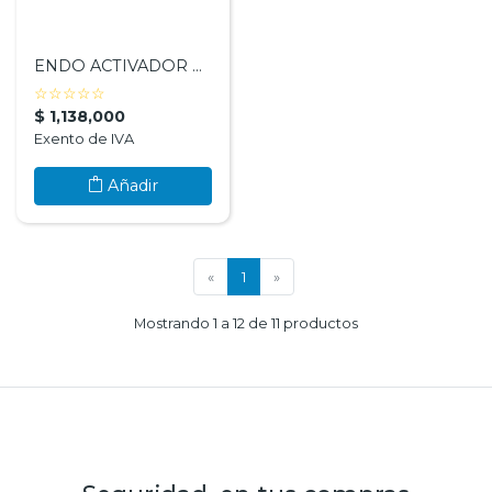
ENDO ACTIVADOR ULTRASONIC ACTOR 1 PRO - FANTA DENTAL
( )
( )
( )
( )
( )
☆
☆
☆
☆
☆
$ 1,138,000
Exento de IVA
Añadir
(current)
«
1
»
Mostrando 1 a 12 de 11 productos