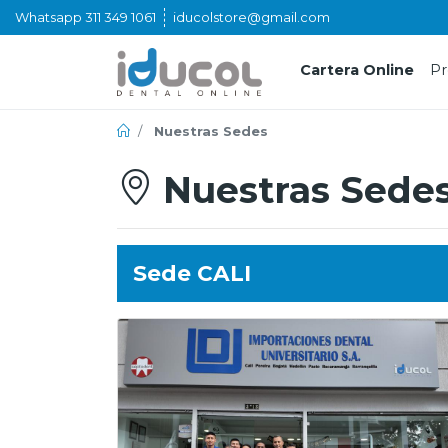
Whatsapp 311 349 1061
iducolstore@gmail.com
Cartera Online
Pr
¡Bienvenidos!
Nuestras Sedes
Nuestras Sede
Iniciar
Sesión
Sede CALI
Registrarse
Menú
de
Productos
Cartera
Online