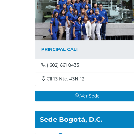
Productos
%
Ofertas
PRINCIPAL CALI
Otras
Opciones
( 602) 661 8435
Cll 13 Nte. #3N-12
Cartera
Online
Ver Sede
Blog
Sede Bogotá, D.C.
Eventos